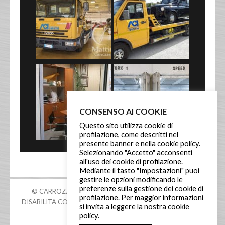
CONSENSO AI COOKIE
Questo sito utilizza cookie di
profilazione, come descritti nel
presente banner e nella cookie policy.
Selezionando "Accetto" acconsenti
all'uso dei cookie di profilazione.
Mediante il tasto "Impostazioni" puoi
gestire le opzioni modificando le
preferenze sulla gestione dei cookie di
© CARROZZERIA MATTIOLI 2018 |
COOKIE POLICY
|
profilazione. Per maggior informazioni
DISABILITA COOKIE
|
PRIVACY POLICY
|
SITO WEB CREATO
si invita a leggere la nostra cookie
DA WWW.LINDASPANO.COM
policy.