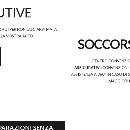
UTIVE
NANO
CURA
VOI PER NON LASCIARVI MAI A
ELLA VOSTRA AUTO
SOCCORS
CENTRO CONVENZION
ASSICURATIVI:
CONVENZIONI 
ASSISTENZA A 360° IN CASO DI
MAGGIORI 
PARAZIONI SENZA