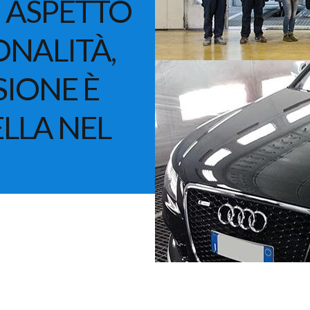
N ASPETTO
ONALITÀ,
SIONE È
LLA NEL